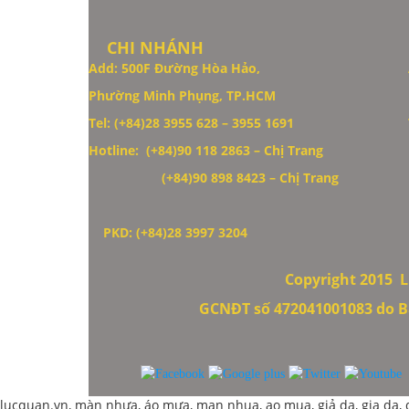
CHI NHÁNH
Add: 500F Đường Hòa Hảo,
Phường Minh Phụng, TP.HCM
Thiết Kế Website
Tel: (+84)28 3955 628 – 3955 1691
Hotline: (+84)90 118 2863 – Chị Trang
(+84)90 898 8423
– Chị Trang
PKD: (+84)28 3997 3204
Copyright 2015
L
GCNĐT số 472041001083 do B
lucquan.vn, màn nhựa, áo mưa, man nhua, ao mua, giả da, gia da, da