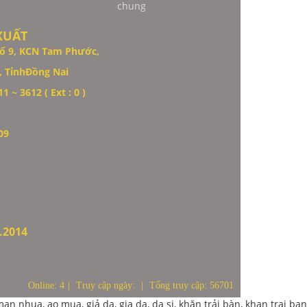
chung
XUẤT
ố 9,
KCN Tam Phước,
 TỉnhĐồng Nai
1 ~ 3612 ( Ext : 0 )
09
.2014
Online: 4
|
Truy cập ngày:
|
Tổng truy cập: 56701
n nhua, ao mua, giả da, gia da, da si, khăn trải bàn, khan trai ban