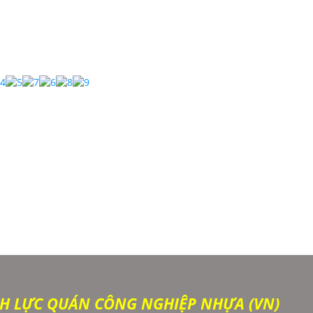
H LỰC QUÁN CÔNG NGHIỆP NHỰA (VN)