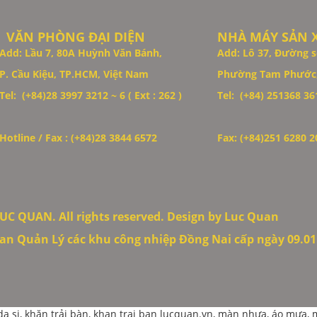
VĂN PHÒNG ĐẠI DIỆN
NHÀ MÁY SẢN 
Add: Lầu 7, 80A Huỳnh Văn Bánh,
Add: Lô 37, Đường s
P. Cầu Kiệu, TP.HCM, Việt Nam
Phường Tam Phước,
Tel: (+84)28 3997 3212 ~ 6 ( Ext : 262 )
Tel: (+84)
251368 361
Hotline / Fax : (+84)28 3844 6572
Fax: (+84)251 6280 2
UC QUAN. All rights reserved. Design by Luc Quan
an Quản Lý các khu công nhiệp Đồng Nai cấp ngày 09.01
 si, khăn trải bàn, khan trai ban
lucquan.vn, màn nhựa, áo mưa, ma