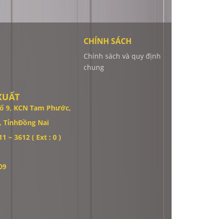
CHÍNH SÁCH
Chính sách và quy định
chung
XUẤT
ố 9,
KCN Tam Phước,
 TỉnhĐồng Nai
1 ~ 3612 ( Ext : 0 )
09