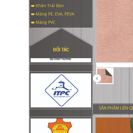
Khăn Trải Bàn
Màng PE, EVA, PEVA
Màng PVC
ĐỐI TÁC
SẢN PHẨM LIÊN 