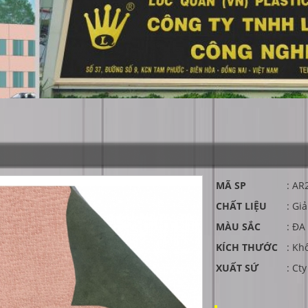
MÃ SP
: AR
CHẤT LIỆU
: Gi
MÀU SẮC
: Đ
KÍCH THƯỚC
: Kh
XUẤT SỨ
: Ct