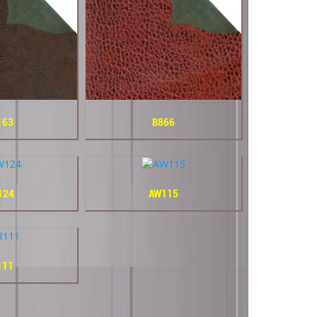
163
B866
124
AW115
111