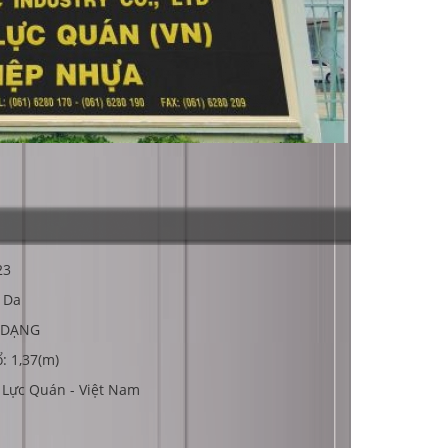
23
ả Da
A DẠNG
ổ: 1,37(m)
y Lực Quán - Việt Nam