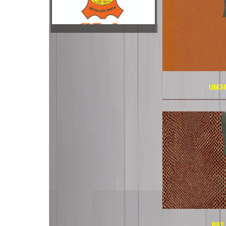
UM3
B92