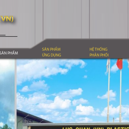
SẢN PHẨM
HỆ THỐNG
SẢN PHẨM
ỨNG DỤNG
PHÂN PHỐI