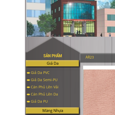
SẢN PHẨM
AR23
Giả Da
Giả Da PVC
Giả Da Semi-PU
Cán Phủ Lên Vải
Cán Phủ Lên Da
Giả Da PU
Màng Nhựa