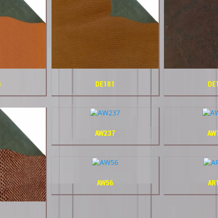
4
DE181
DE
AW237
AW
AW56
AR