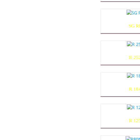
SG R
R 25
R 18
R 12