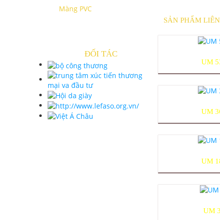
Màng PVC
SẢN PHẨM LIÊ
ĐỐI TÁC
UM 5
UM 3
UM 1
UM 