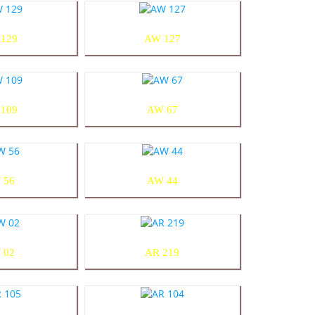
129
AW 127
109
AW 67
 56
AW 44
 02
AR 219