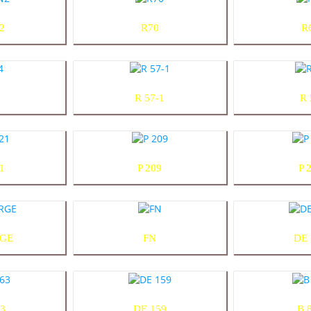
2
R70
R
R 57-1
R 
1
P 209
P 
RGE
FN
DE 
63
DE 159
B 