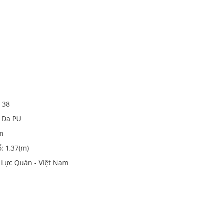
 38
ả Da PU
m
ổ: 1,37(m)
y Lực Quán - Việt Nam