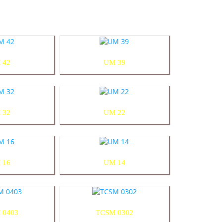
 42
UM 39
 32
UM 22
 16
UM 14
 0403
TCSM 0302