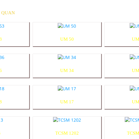
N QUAN
3
UM 50
UM
6
UM 34
UM
8
UM 17
UM
3
TCSM 1202
TCSM