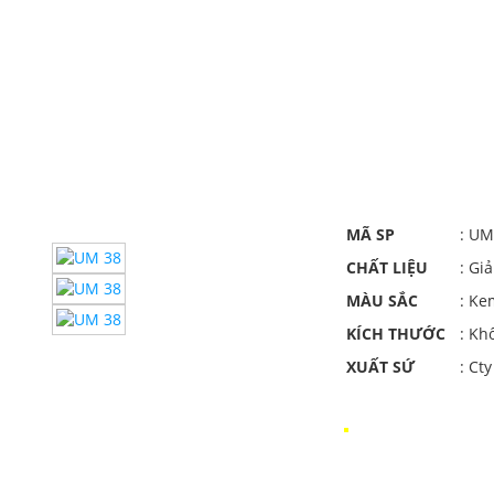
MÃ SP
: UM
CHẤT LIỆU
: Gi
MÀU SẮC
: Ke
KÍCH THƯỚC
: Kh
XUẤT SỨ
: Ct