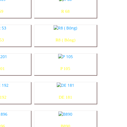
69
R 68
53
R8 ( Bóng)
201
P 105
192
DE 181
896
B890