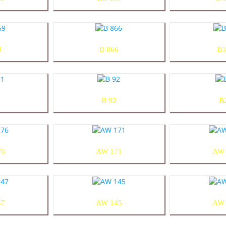
9
B 866
B3
1
B 92
B
76
AW 171
AW 
47
AW 145
AW 