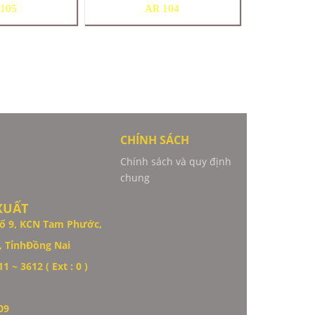
105
AR 104
CHÍNH SÁCH
Chính sách và quy định
chung
XUẤT
ố 9,
KCN Tam Phước,
 TỉnhĐồng Nai
1 ~ 3612 ( Ext : 0 )
09