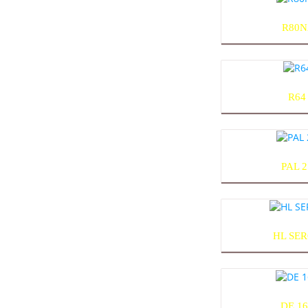
R80N
R64
PAL 2
HL SE
DE 1