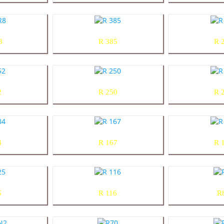
8
R 385
R 
2
R 250
R 
4
R 167
R 
5
R 116
R