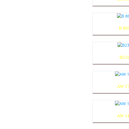
B 86
B23
AW 1
AW 1