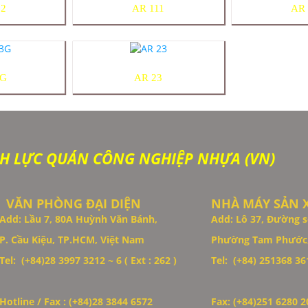
22
AR 111
AR 
3G
AR 23
H LỰC QUÁN CÔNG NGHIỆP NHỰA (VN)
VĂN PHÒNG ĐẠI DIỆN
NHÀ MÁY SẢN 
Add: Lầu 7, 80A Huỳnh Văn Bánh,
Add: Lô 37, Đường s
P. Cầu Kiệu, TP.HCM, Việt Nam
Phường Tam Phước,
Tel: (+84)28 3997 3212 ~ 6 ( Ext : 262 )
Tel: (+84)
251368 361
Hotline / Fax : (+84)28 3844 6572
Fax: (+84)251 6280 2