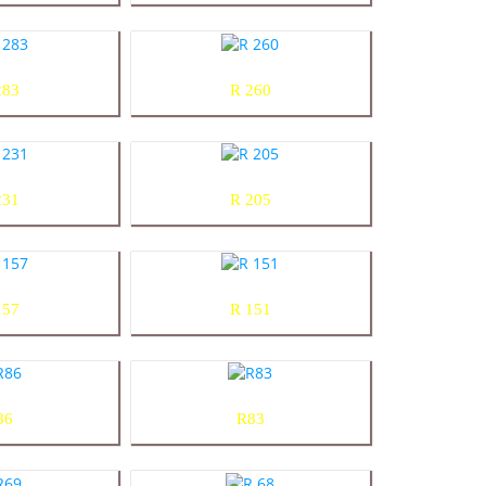
283
R 260
231
R 205
157
R 151
86
R83