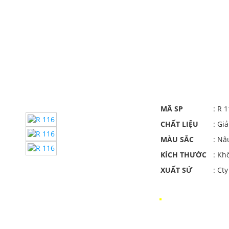
MÃ SP
: R 
CHẤT LIỆU
: Gi
MÀU SẮC
: Nâ
KÍCH THƯỚC
: Kh
XUẤT SỨ
: Ct