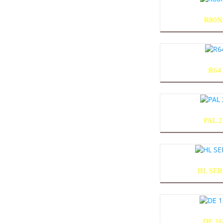
R80N
R64
PAL 2
HL SE
DE 1