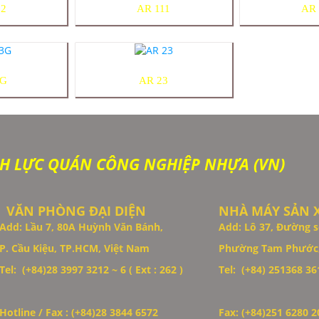
22
AR 111
AR 
3G
AR 23
H LỰC QUÁN CÔNG NGHIỆP NHỰA (VN)
VĂN PHÒNG ĐẠI DIỆN
NHÀ MÁY SẢN 
Add: Lầu 7, 80A Huỳnh Văn Bánh,
Add: Lô 37, Đường s
P. Cầu Kiệu, TP.HCM, Việt Nam
Phường Tam Phước,
Tel: (+84)28 3997 3212 ~ 6 ( Ext : 262 )
Tel: (+84)
251368 361
Hotline / Fax : (+84)28 3844 6572
Fax: (+84)251 6280 2