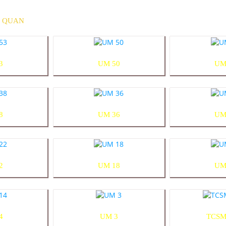
N QUAN
3
UM 50
UM
8
UM 36
UM
2
UM 18
UM
4
UM 3
TCSM