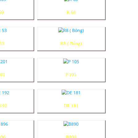
69
R 68
53
R8 ( Bóng)
201
P 105
192
DE 181
896
B890