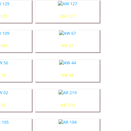
129
AW 127
109
AW 67
 56
AW 44
 02
AR 219