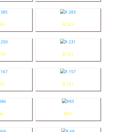
385
R 283
250
R 231
167
R 157
86
R83