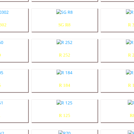
302
SG R8
R 
0
R 252
R 
5
R 184
R 
1
R 125
R