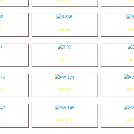
9
B 866
B3
1
B 92
B
76
AW 171
AW 
47
AW 145
AW 