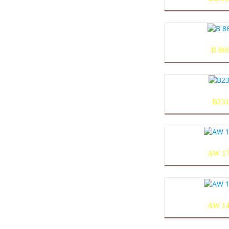
B 86
B23
AW 1
AW 1