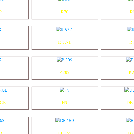
2
R70
R
R 57-1
R 
1
P 209
P 
RGE
FN
DE 
63
DE 159
B 