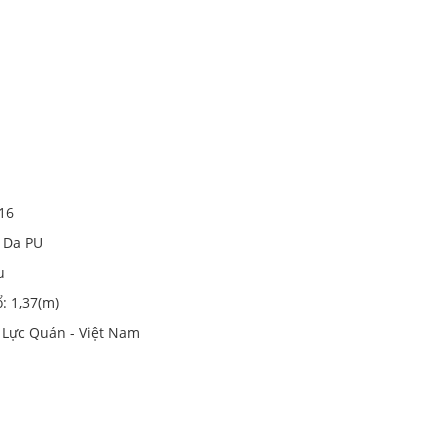
116
ả Da PU
u
ổ: 1,37(m)
y Lực Quán - Việt Nam