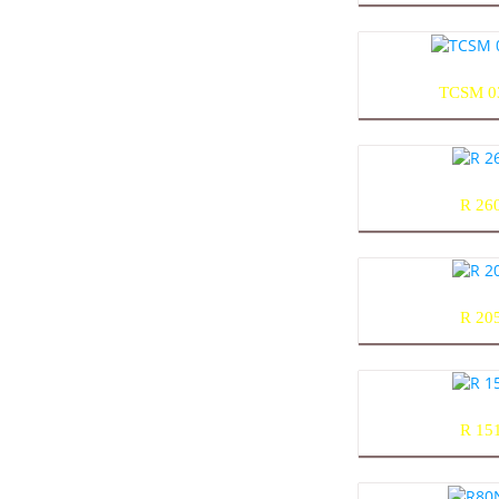
TCSM 0
R 26
R 20
R 15