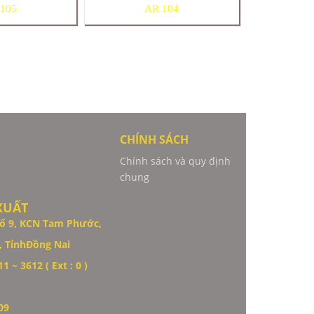
105
AR 104
CHÍNH SÁCH
Chính sách và quy định
chung
XUẤT
ố 9,
KCN Tam Phước,
 TỉnhĐồng Nai
1 ~ 3612 ( Ext : 0 )
09