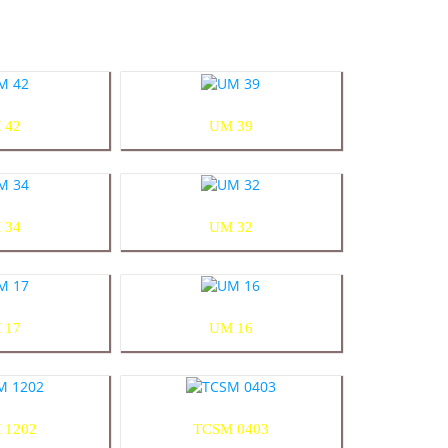
 42
UM 39
 34
UM 32
 17
UM 16
 1202
TCSM 0403