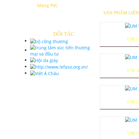
Màng PVC
SẢN PHẨM LIÊ
ĐỐI TÁC
UM 5
UM 3
UM 2
UM 1