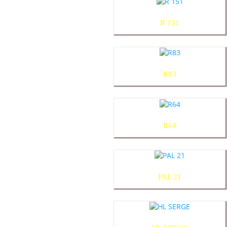
R 151
R83
R64
PAL 21