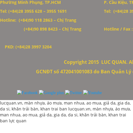
Phường Minh Phụng, TP.HCM
P. Cầu Kiệu, 
Thiết Kế Website
Tel: (+84)28 3955 628 – 3955 1691
Tel: (+84)28 39
Hotline: (+84)90 118 2863 – Chị Trang
(+84)90 898 8423
– Chị Trang
Hotline / Fax 
PKD: (+84)28 3997 3204
Copyright 2015
LUC QUAN. All
GCNĐT số 472041001083 do Ban Quản Lý c
lucquan.vn, màn nhựa, áo mưa, man nhua, ao mua, giả da, gia da,
da si, khăn trải bàn, khan trai ban
lucquan.vn, màn nhựa, áo mưa,
man nhua, ao mua, giả da, gia da, da si, khăn trải bàn, khan trai
ban
lực quan