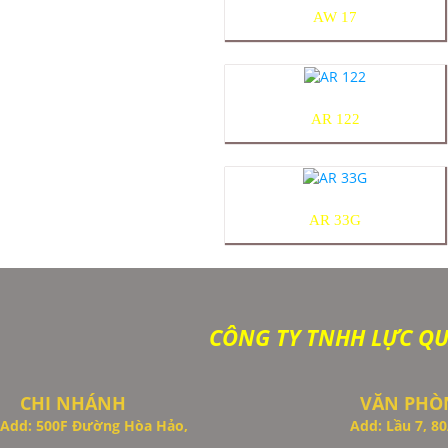
AW 17
AR 122
AR 33G
CÔNG TY TNHH LỰC Q
CHI NHÁNH
VĂN PHÒN
Add: 500F Đường Hòa Hảo,
Add: Lầu 7, 