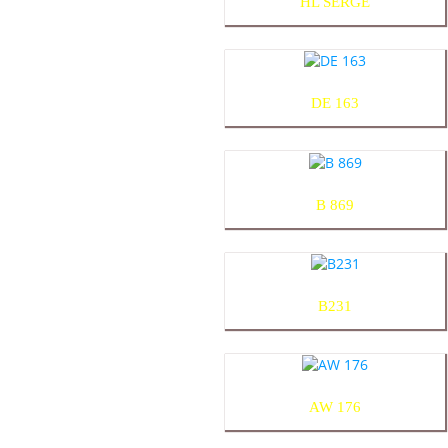
HL SERGE
DE 163
B 869
B231
AW 176