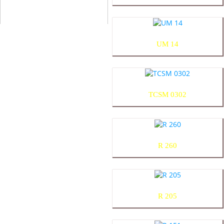
UM 14
TCSM 0302
R 260
R 205