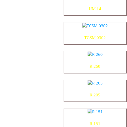
UM 14
TCSM 0302
R 260
R 205
R 151