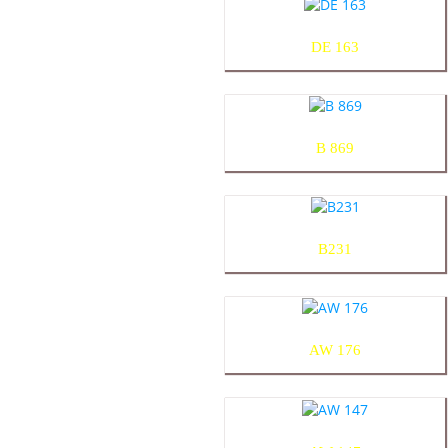
DE 163
B 869
B231
AW 176