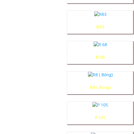
R83
R 68
R8 ( Bóng)
P 105