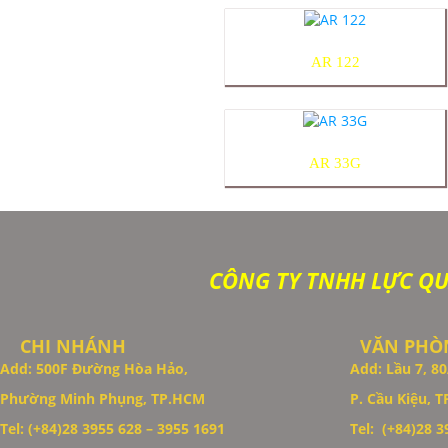
AR 122
AR 33G
CÔNG TY TNHH LỰC Q
CHI NHÁNH
VĂN PHÒN
Add: 500F Đường Hòa Hảo,
Add: Lầu 7, 
Phường Minh Phụng, TP.HCM
P. Cầu Kiệu, 
Thiết Kế Website
Tel: (+84)28 3955 628 – 3955 1691
Tel: (+84)28 39