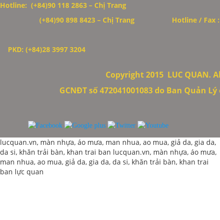
Hotline: (+84)90 118 2863 – Chị Trang
(+84)90 898 8423
– Chị Trang
Hotline / Fax 
PKD: (+84)28 3997 3204
Copyright 2015
LUC QUAN. All
GCNĐT số 472041001083 do Ban Quản Lý c
lucquan.vn, màn nhựa, áo mưa, man nhua, ao mua, giả da, gia da,
da si, khăn trải bàn, khan trai ban
lucquan.vn, màn nhựa, áo mưa,
man nhua, ao mua, giả da, gia da, da si, khăn trải bàn, khan trai
ban
lực quan