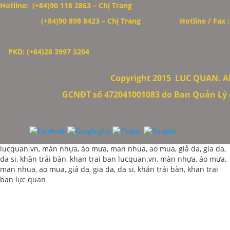
Hotline: (+84)90 118 2863 – Chị Trang
(+84)90 898 8423
– Chị Trang
Hotline / Fax 
PKD: (+84)28 3997 3204
Copyright 2015
LUC QUAN. All
GCNĐT số 472041001083 do Ban Quản Lý c
lucquan.vn, màn nhựa, áo mưa, man nhua, ao mua, giả da, gia da,
da si, khăn trải bàn, khan trai ban
lucquan.vn, màn nhựa, áo mưa,
man nhua, ao mua, giả da, gia da, da si, khăn trải bàn, khan trai
ban
lực quan