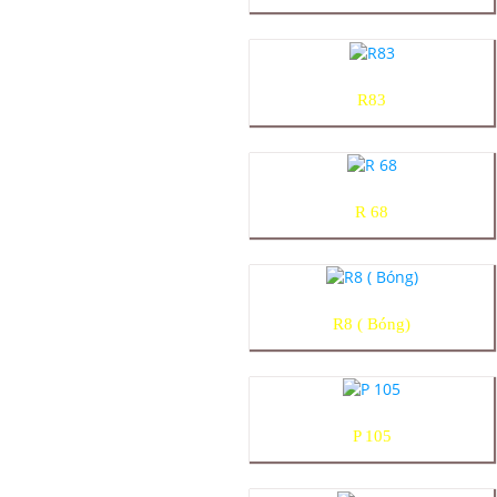
R83
R 68
R8 ( Bóng)
P 105