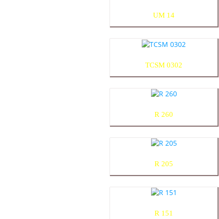
UM 14
TCSM 0302
R 260
R 205
R 151