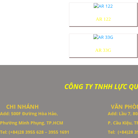
AR 122
AR 33G
CÔNG TY TNHH LỰC Q
CHI NHÁNH
VĂN PHÒN
Add: 500F Đường Hòa Hảo,
Add: Lầu 7, 
Phường Minh Phụng, TP.HCM
P. Cầu Kiệu, 
Thiết Kế Website
Tel: (+84)28 3955 628 – 3955 1691
Tel: (+84)28 39