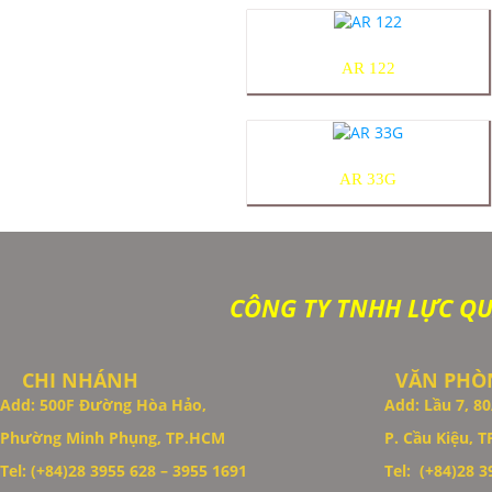
AR 122
AR 33G
CÔNG TY TNHH LỰC Q
CHI NHÁNH
VĂN PHÒN
Add: 500F Đường Hòa Hảo,
Add: Lầu 7, 
Phường Minh Phụng, TP.HCM
P. Cầu Kiệu, 
Thiết Kế Website
Tel: (+84)28 3955 628 – 3955 1691
Tel: (+84)28 39