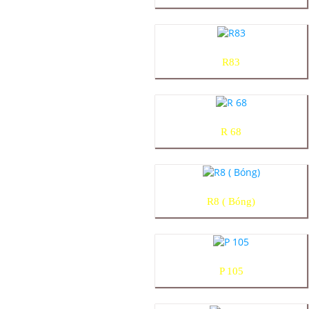
R83
R 68
R8 ( Bóng)
P 105