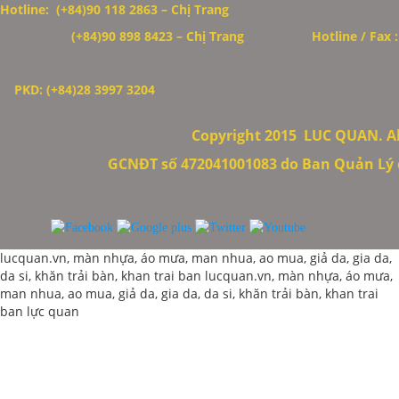
Hotline: (+84)90 118 2863 – Chị Trang
(+84)90 898 8423
– Chị Trang
Hotline / Fax 
PKD: (+84)28 3997 3204
Copyright 2015
LUC QUAN. All
GCNĐT số 472041001083 do Ban Quản Lý c
lucquan.vn, màn nhựa, áo mưa, man nhua, ao mua, giả da, gia da,
da si, khăn trải bàn, khan trai ban
lucquan.vn, màn nhựa, áo mưa,
man nhua, ao mua, giả da, gia da, da si, khăn trải bàn, khan trai
ban
lực quan