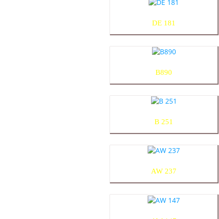
DE 181
B890
B 251
AW 237