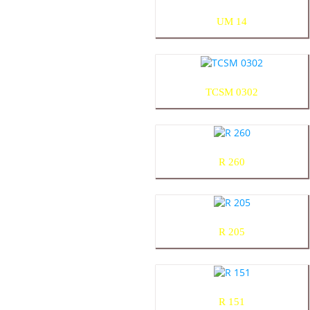
UM 14
TCSM 0302
R 260
R 205
R 151