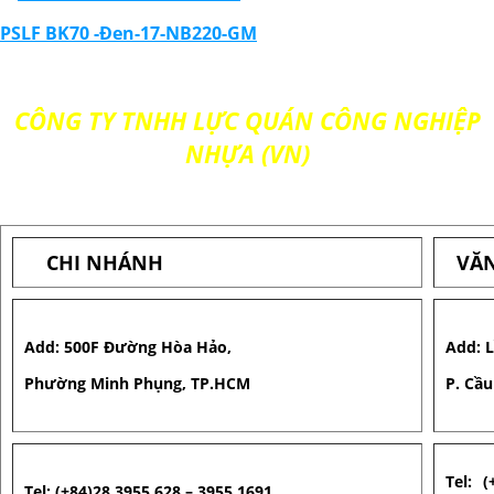
PSLF BK70 -Đen-17-NB220-GM
CÔNG TY TNHH LỰC QUÁN CÔNG NGHIỆP
NHỰA (VN)
CHI NHÁNH
VĂN
Add: 500F Đường Hòa Hảo,
Add: 
Phường Minh Phụng, TP.HCM
P. Cầu
Tel: (
Tel: (+84)28 3955 628 – 3955 1691