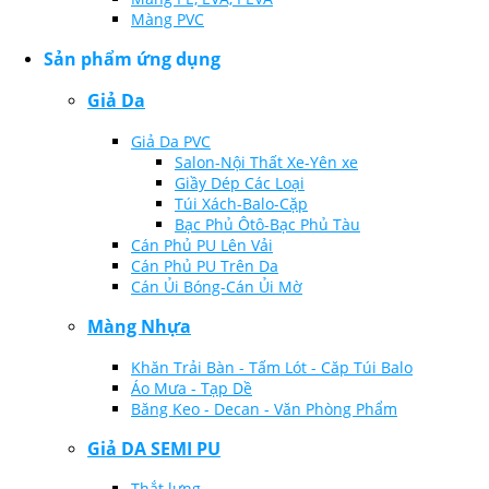
Màng PVC
Sản phẩm ứng dụng
Giả Da
Giả Da PVC
Salon-Nội Thất Xe-Yên xe
Giầy Dép Các Loại
Túi Xách-Balo-Cặp
Bạc Phủ Ôtô-Bạc Phủ Tàu
Cán Phủ PU Lên Vải
Cán Phủ PU Trên Da
Cán Ủi Bóng-Cán Ủi Mờ
Màng Nhựa
Khăn Trải Bàn - Tấm Lót - Căp Túi Balo
Áo Mưa - Tạp Dề
Băng Keo - Decan - Văn Phòng Phẩm
Giả DA SEMI PU
Thắt lưng