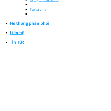
Túi xách-ví
Hệ thống phân phối
Liên hệ
Tin Tức