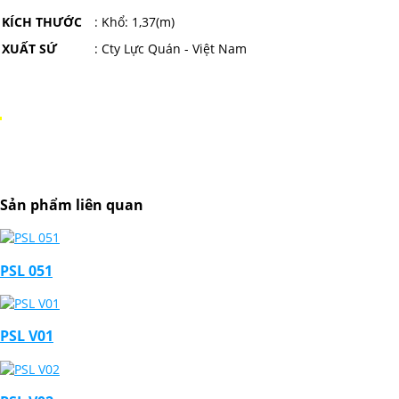
KÍCH THƯỚC
: Khổ: 1,37(m)
XUẤT SỨ
: Cty Lực Quán - Việt Nam
Sản phẩm liên quan
PSL 051
PSL V01