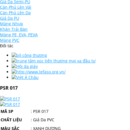
Giả Da Semi-PU
Cán Phủ Lên Vải
Cán Phủ Lên Da
Giả Da PU
Màng Nhựa
Khăn Trải Bàn
Màng PE, EVA, PEVA
Màng PVC
Đối tác
PSR 017
MÃ SP
:
PSR 017
CHẤT LIỆU
: Giả Da PVC
MÀU SẮC
: XANH DƯƠNG