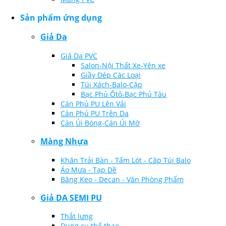
Sản phẩm ứng dụng
Giả Da
Giả Da PVC
Salon-Nội Thất Xe-Yên xe
Giầy Dép Các Loại
Túi Xách-Balo-Cặp
Bạc Phủ Ôtô-Bạc Phủ Tàu
Cán Phủ PU Lên Vải
Cán Phủ PU Trên Da
Cán Ủi Bóng-Cán Ủi Mờ
Màng Nhựa
Khăn Trải Bàn - Tấm Lót - Căp Túi Balo
Áo Mưa - Tạp Dề
Băng Keo - Decan - Văn Phòng Phẩm
Giả DA SEMI PU
Thắt lưng
Dụng cụ thể thao