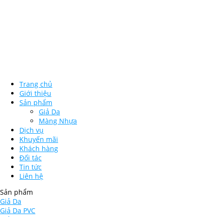
Trang chủ
Giới thiệu
Sản phẩm
Giả Da
Màng Nhựa
Dịch vụ
Khuyến mãi
Khách hàng
Đối tác
Tin tức
Liên hệ
Sản phẩm
Giả Da
Giả Da PVC