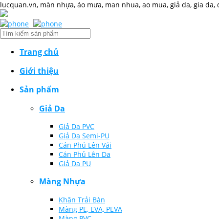
lucquan.vn, màn nhựa, áo mưa, man nhua, ao mua, giả da, gia da, da
Trang chủ
Giới thiệu
Sản phẩm
Giả Da
Giả Da PVC
Giả Da Semi-PU
Cán Phủ Lên Vải
Cán Phủ Lên Da
Giả Da PU
Màng Nhựa
Khăn Trải Bàn
Màng PE, EVA, PEVA
Màng PVC