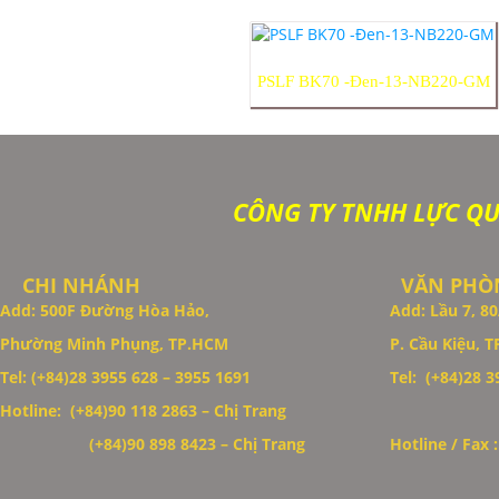
PSLF BK70 -Đen-13-NB220-GM
CÔNG TY TNHH LỰC Q
CHI NHÁNH
VĂN PHÒN
Add: 500F Đường Hòa Hảo,
Add: Lầu 7, 
Phường Minh Phụng, TP.HCM
P. Cầu Kiệu, 
Thiết Kế Website
Tel: (+84)28 3955 628 – 3955 1691
Tel: (+84)28 39
Hotline: (+84)90 118 2863 – Chị Trang
(+84)90 898 8423
– Chị Trang
Hotline / Fax 