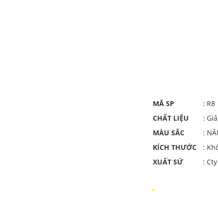
MÃ SP
: R8
CHẤT LIỆU
: Gi
MÀU SẮC
: N
KÍCH THƯỚC
: Kh
XUẤT SỨ
: Ct