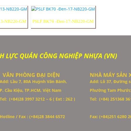
-13-NB220-GM
PSLF BK70 -Đen-17-NB220-GM
H LỰC QUÁN CÔNG NGHIỆP NHỰA (VN)
VĂN PHÒNG ĐẠI DIỆN
NHÀ MÁY SẢN 
Add: Lầu 7, 80A Huỳnh Văn Bánh,
Add: Lô 37, Đường s
P. Cầu Kiệu, TP.HCM, Việt Nam
Phường Tam Phước,
Tel: (+84)28 3997 3212 ~ 6 ( Ext : 262 )
Tel: (+84)
251368 361
Hotline / Fax : (+84)28 3844 6572
Fax: (+84)251 6280 2