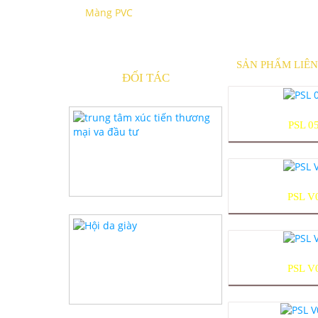
Màng PVC
SẢN PHẨM LIÊ
ĐỐI TÁC
PSL 0
PSL V
PSL V