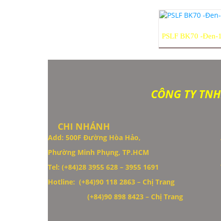
PSLF BK70 -Đen
CÔNG TY TNH
CHI NHÁNH
Add: 500F Đường Hòa Hảo,
Phường Minh Phụng, TP.HCM
Thiết Kế Website
Tel: (+84)28 3955 628 – 3955 1691
Hotline: (+84)90 118 2863 – Chị Trang
(+84)90 898 8423
– Chị Trang