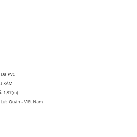
ả Da PVC
ÂU XÁM
ổ: 1,37(m)
y Lực Quán - Việt Nam