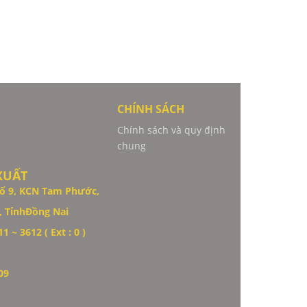
CHÍNH SÁCH
Chính sách và quy định
chung
XUẤT
ố 9,
KCN Tam Phước,
 TỉnhĐồng Nai
1 ~ 3612 ( Ext : 0 )
09