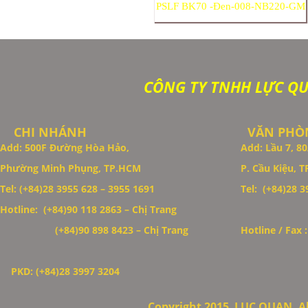
PSLF BK70 -Đen-008-NB220-GM
CÔNG TY TNHH LỰC Q
CHI NHÁNH
VĂN PHÒN
Add: 500F Đường Hòa Hảo,
Add: Lầu 7, 
Phường Minh Phụng, TP.HCM
P. Cầu Kiệu, 
Thiết Kế Website
Tel: (+84)28 3955 628 – 3955 1691
Tel: (+84)28 39
Hotline: (+84)90 118 2863 – Chị Trang
(+84)90 898 8423
– Chị Trang
Hotline / Fax 
PKD: (+84)28 3997 3204
Copyright 2015
LUC QUAN. All