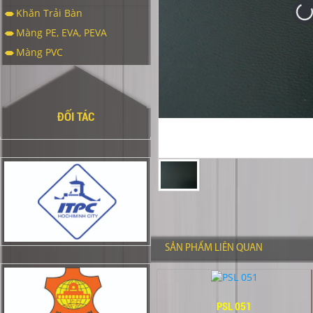
Khăn Trải Bàn
Màng PE, EVA, PEVA
Màng PVC
ĐỐI TÁC
SẢN PHẨM LIÊN QUAN
PSL 051