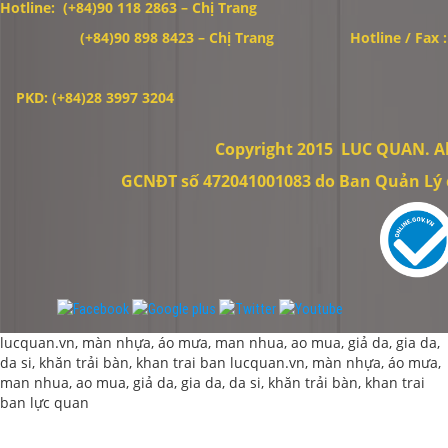
Hotline: (+84)90 118 2863 – Chị Trang
Thiết Kế Website
(+84)90 898 8423
– Chị Trang
Hotline / Fax 
PKD: (+84)28 3997 3204
Copyright 2015
LUC QUAN. All
GCNĐT số 472041001083 do Ban Quản Lý c
lucquan.vn, màn nhựa, áo mưa, man nhua, ao mua, giả da, gia da,
da si, khăn trải bàn, khan trai ban
lucquan.vn, màn nhựa, áo mưa,
man nhua, ao mua, giả da, gia da, da si, khăn trải bàn, khan trai
ban
lực quan