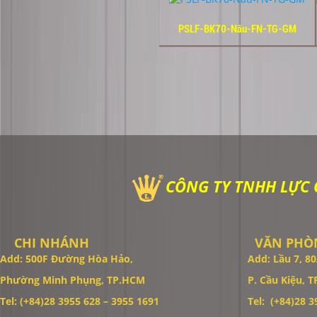
PSLF-BK70-Nâu-FN-TG-GM
CÔNG TY TNHH LỰC
CHI NHÁNH
VĂN PHÒN
Add: 500F Đường Hòa Hảo,
Add: Lầu 7, 
Phường Minh Phụng, TP.HCM
P. Cầu Kiệu, 
Tel: (+84)28 3955 628 – 3955 1691
Tel: (+84)28 39