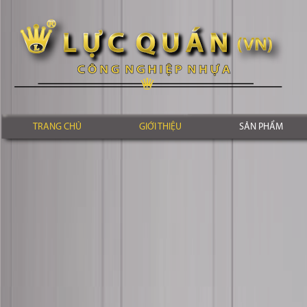
TRANG CHỦ
GIỚI THIỆU
SẢN PHẨM