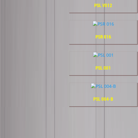
PSL V012
PSR 016
PSL 001
PSL 004-B