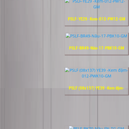
PSLF-YE29 -Kem-012-PW12-GM
PSLF-BR49-Nâu-17-PBK10-GM
PSLF (08x137) YE39 -Kem đậm-
012-PWK10-GM