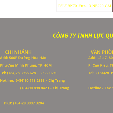
PSLF BK70 -Đen-13-NB220-GM
CÔNG TY TNHH LỰC Q
CHI NHÁNH
VĂN PHÒN
Add: 500F Đường Hòa Hảo,
Add: Lầu 7, 
Phường Minh Phụng, TP.HCM
P. Cầu Kiệu, 
Thiết Kế Website
Tel: (+84)28 3955 628 – 3955 1691
Tel: (+84)28 39
Hotline: (+84)90 118 2863 – Chị Trang
(+84)90 898 8423
– Chị Trang
Hotline / Fax 
PKD: (+84)28 3997 3204