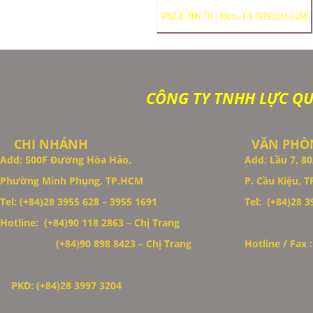
PSLF BK70 -Đen-13-NB220-GM
CÔNG TY TNHH LỰC Q
CHI NHÁNH
VĂN PHÒN
Add: 500F Đường Hòa Hảo,
Add: Lầu 7, 
Phường Minh Phụng, TP.HCM
P. Cầu Kiệu, 
Thiết Kế Website
Tel: (+84)28 3955 628 – 3955 1691
Tel: (+84)28 39
Hotline: (+84)90 118 2863 – Chị Trang
(+84)90 898 8423
– Chị Trang
Hotline / Fax 
PKD: (+84)28 3997 3204