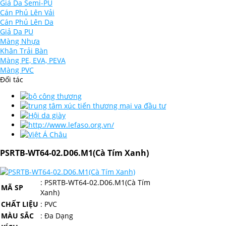
Giả Da Semi-PU
Cán Phủ Lên Vải
Cán Phủ Lên Da
Giả Da PU
Màng Nhựa
Khăn Trải Bàn
Màng PE, EVA, PEVA
Màng PVC
Đối tác
PSRTB-WT64-02.D06.M1(Cà Tím Xanh)
:
PSRTB-WT64-02.D06.M1(Cà Tím
MÃ SP
Xanh)
CHẤT LIỆU
: PVC
MÀU SẮC
: Đa Dạng