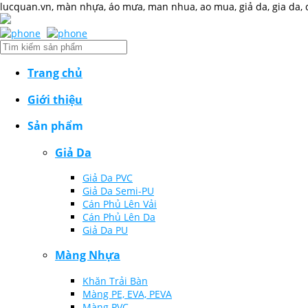
lucquan.vn, màn nhựa, áo mưa, man nhua, ao mua, giả da, gia da, da
Trang chủ
Giới thiệu
Sản phẩm
Giả Da
Giả Da PVC
Giả Da Semi-PU
Cán Phủ Lên Vải
Cán Phủ Lên Da
Giả Da PU
Màng Nhựa
Khăn Trải Bàn
Màng PE, EVA, PEVA
Màng PVC