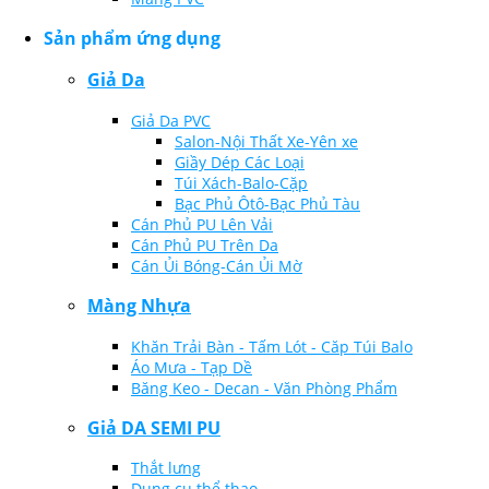
Sản phẩm ứng dụng
Giả Da
Giả Da PVC
Salon-Nội Thất Xe-Yên xe
Giầy Dép Các Loại
Túi Xách-Balo-Cặp
Bạc Phủ Ôtô-Bạc Phủ Tàu
Cán Phủ PU Lên Vải
Cán Phủ PU Trên Da
Cán Ủi Bóng-Cán Ủi Mờ
Màng Nhựa
Khăn Trải Bàn - Tấm Lót - Căp Túi Balo
Áo Mưa - Tạp Dề
Băng Keo - Decan - Văn Phòng Phẩm
Giả DA SEMI PU
Thắt lưng
Dụng cụ thể thao