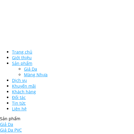
Trang chủ
Giới thiệu
Sản phẩm
Giả Da
Màng Nhựa
Dịch vụ
Khuyến mãi
Khách hàng
Đối tác
Tin tức
Liên hệ
Sản phẩm
Giả Da
Giả Da PVC