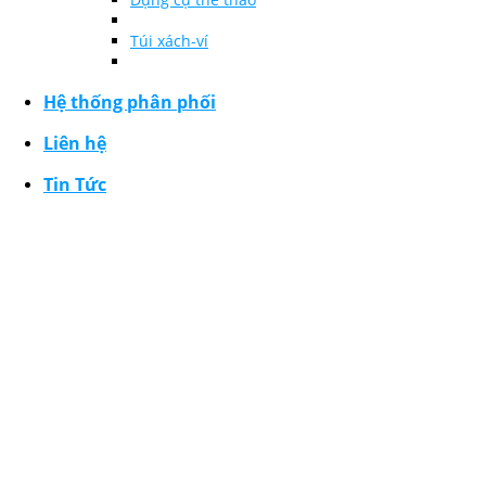
Túi xách-ví
Hệ thống phân phối
Liên hệ
Tin Tức