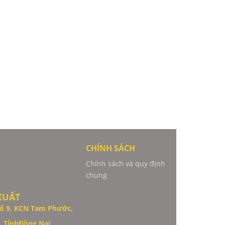
CHÍNH SÁCH
Chính sách và quy định
chung
XUẤT
ố 9,
KCN Tam Phước,
 TỉnhĐồng Nai