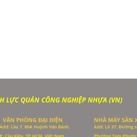
H LỰC QUÁN CÔNG NGHIỆP NHỰA (VN)
VĂN PHÒNG ĐẠI DIỆN
NHÀ MÁY SẢN 
Add: Lầu 7, 80A Huỳnh Văn Bánh,
Add: Lô 37, Đường s
P. Cầu Kiệu, TP.HCM, Việt Nam
Phường Tam Phước,